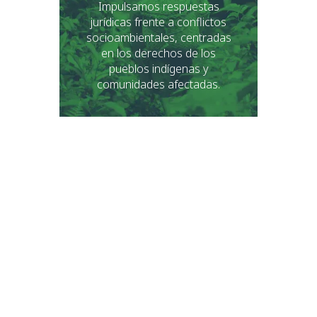
Impulsamos respuestas
jurídicas frente a conflictos
socioambientales, centradas
en los derechos de los
pueblos indígenas y
comunidades afectadas.
Justicia
Transicional y
Lucha contra
la Impunidad
Promovemos procesos de
verdad, justicia y reparación