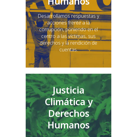
Humanos
Desarrollamos respuestas y
acciones frente a la
corrupción, poniendo en el
centro a las víctimas, sus
derechos y la rendición de
cuentas.
Justicia
Climática y
Derechos
Humanos