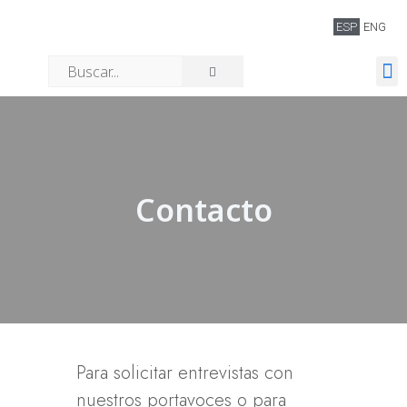
ESP
ENG
Quiénes somos
Contacto
Para solicitar entrevistas con
nuestros portavoces o para