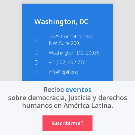
Washington, DC
2629 Conneticut Ave
NW, Suite 200.
Washington, D.C. 20036
+1 (202) 462-7701
info@dplf.org
Recibe
eventos
sobre democracia, justicia y derechos
humanos en América Latina.
Suscribirme