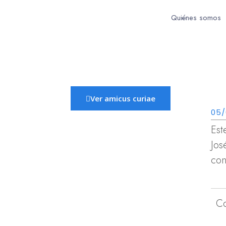
Quiénes somos
Ver amicus curiae
05/
Est
Jos
con
C