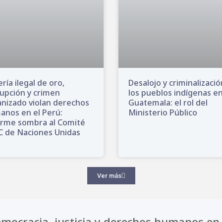
ría ilegal de oro,
Desalojo y criminalizaci
upción y crimen
los pueblos indígenas e
nizado violan derechos
Guatemala: el rol del
nos en el Perú:
Ministerio Público
orme sombra al Comité
C de Naciones Unidas
Ver más
mocracia, justicia y derechos humanos en 