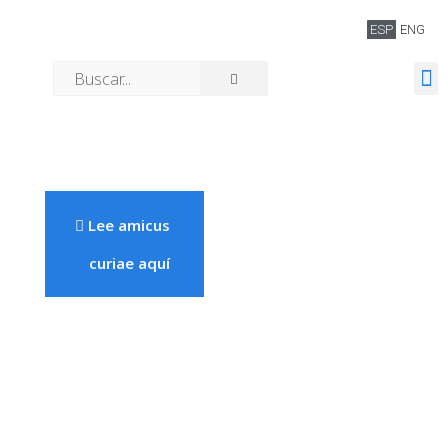
ESP
ENG
Quiénes somos
Lee amicus
curiae aquí