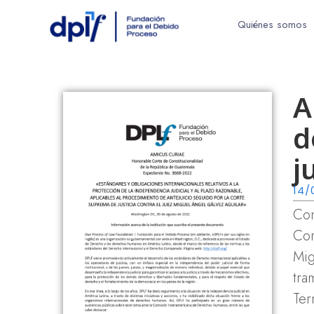
Quiénes somos
A
d
j
14/
Con
Cor
Mig
tra
Ter