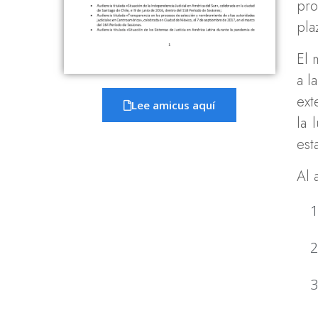
pro
pla
El 
a l
ext
Lee amicus aquí
la 
est
Al 