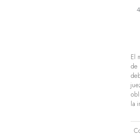
El 
de 
deb
jue
obl
la 
C