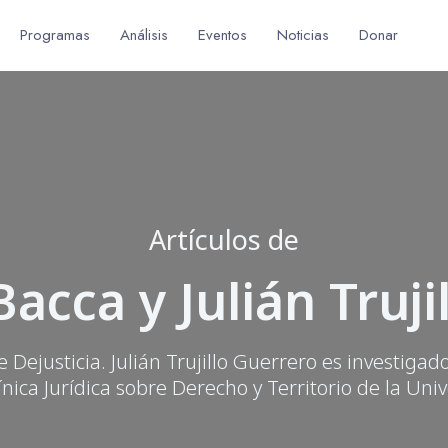
Programas
Análisis
Eventos
Noticias
Donar
Artículos de
Bacca y Julián Truj
e Dejusticia. Julián Trujillo Guerrero es investi
línica Jurídica sobre Derecho y Territorio de la Uni