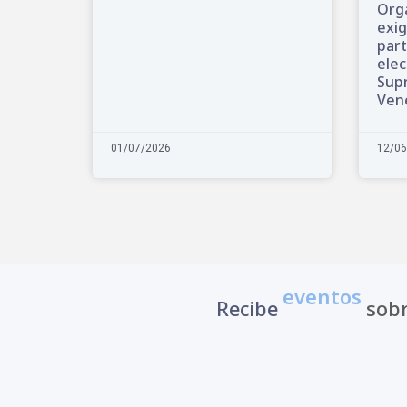
Orga
exig
part
elec
Supr
Ven
01/07/2026
12/06
eventos
Recibe
sobr