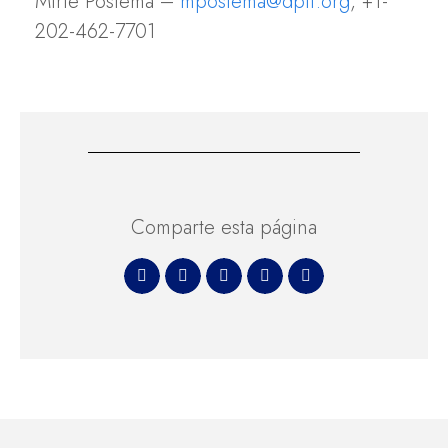
Mirte Postema –
mpostema@dplf.org
, +1-
202-462-7701
Comparte esta página