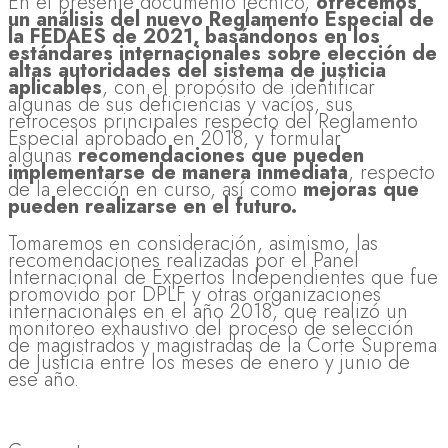
En el presente documento técnico,
ofrecemos
un análisis del nuevo Reglamento Especial de
la FEDAES de 2021, basándonos en los
estándares internacionales sobre elección de
altas autoridades del sistema de justicia
aplicables
, con el propósito de identificar
algunas de sus deficiencias y vacíos, sus
retrocesos principales respecto del Reglamento
Especial aprobado en 2018, y formular
algunas
recomendaciones que pueden
implementarse de manera inmediata
, respecto
de la elección en curso, así como
mejoras que
pueden realizarse en el futuro.
Tomaremos en consideración, asimismo, las
recomendaciones realizadas por el Panel
Internacional de Expertos Independientes que fue
promovido por DPLF y otras organizaciones
internacionales en el año 2018, que realizó un
monitoreo exhaustivo del proceso de selección
de magistrados y magistradas de la Corte Suprema
de Justicia entre los meses de enero y junio de
ese año.