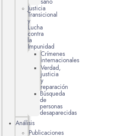
sano
Justicia
Transicional
y
Lucha
contra
la
Impunidad
Crímenes
internacionales
Verdad,
justicia
y
reparación
Búsqueda
de
personas
desaparecidas
Análisis
Publicaciones