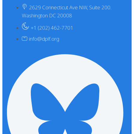
2629 Connecticut Ave NW, Suite 200.
Washington DC 20008
+1 (202) 462-7701
info@dplf.org
X-twitter
Instagram