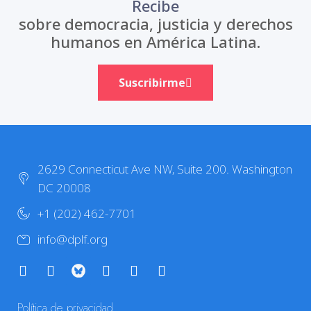
Recibe
sobre democracia, justicia y derechos
humanos en América Latina.
Suscribirme
2629 Connecticut Ave NW, Suite 200. Washington
DC 20008
+1 (202) 462-7701
info@dplf.org
Política de privacidad