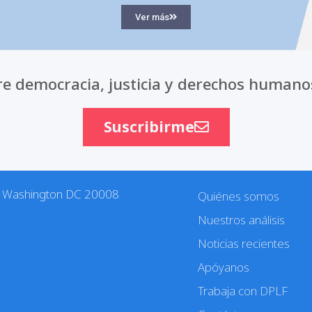
Ver más
e democracia, justicia y derechos humano
Suscribirme
. Washington DC 20008
Quiénes somos
Nuestros análisis
Noticias recientes
Apóyanos
Trabaja con DPLF