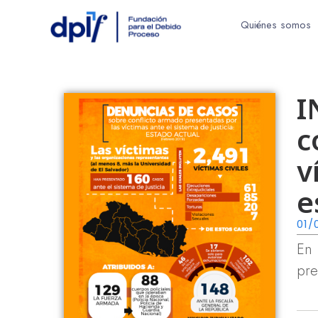
Quiénes somos
I
c
v
e
01/
En 
pre