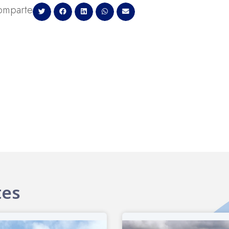
omparte
tes