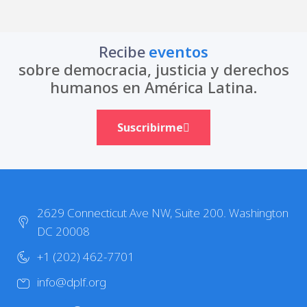
Recibe
eventos
sobre democracia, justicia y derechos
humanos en América Latina.
Suscribirme
2629 Connecticut Ave NW, Suite 200. Washington
DC 20008
+1 (202) 462-7701
info@dplf.org