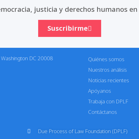
mocracia, justicia y derechos humanos en 
Suscribirme
. Washington DC 20008
Quiénes somos
Nuestros análisis
Noticias recientes
Apóyanos
Trabaja con DPLF
Contáctanos
Due Process of Law Foundation (DPLF)