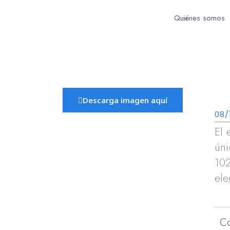
Quiénes somos
Descarga imagen aquí
08/
El 
úni
102
ele
C