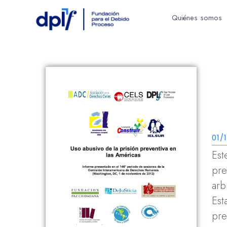
Quiénes somos
01/
Est
pre
arb
Est
pre