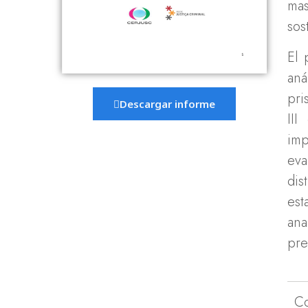
mas
sos
El 
aná
pri
Descargar informe
III
imp
eva
dis
est
ana
pre
C