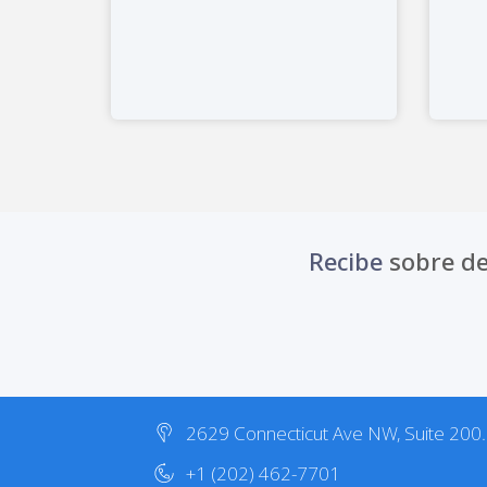
Recibe
sobre de
2629 Connecticut Ave NW, Suite 200
+1 (202) 462-7701