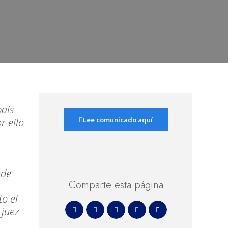
país
Lee comunicado aquí
r ello
ede
Comparte esta página
o el
 juez