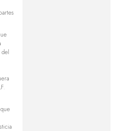
partes
que
a
 del
uera
F.
s que
ticia