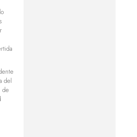
do
s
r
rtida
dente
a del
a de
d