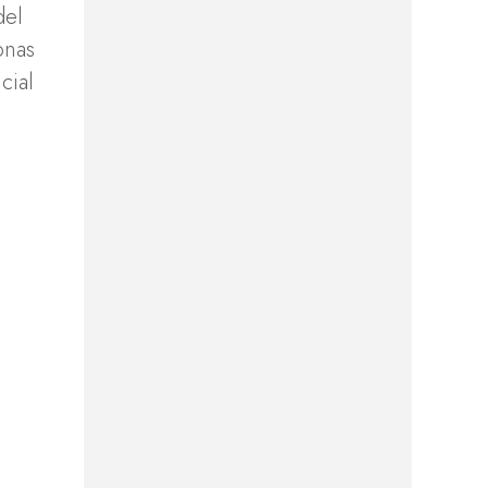
del
onas
cial