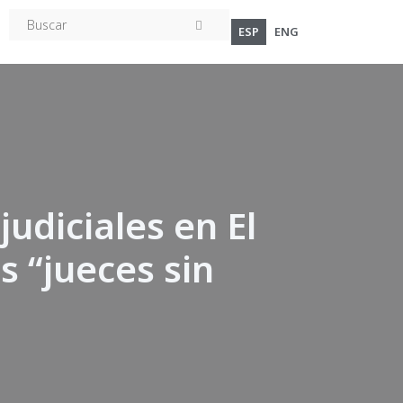
ESP
ENG
udiciales en El
s “jueces sin