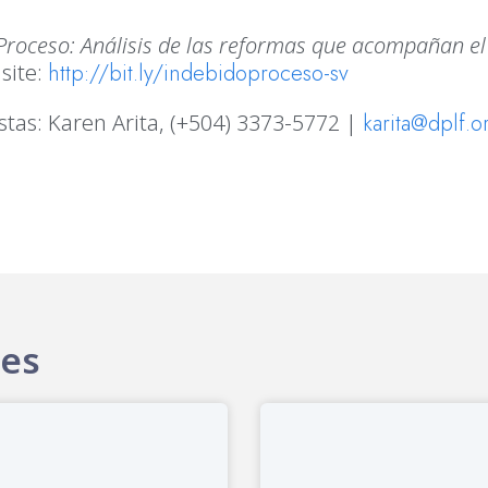
 Proceso: Análisis de las reformas que acompañan el
isite:
http://bit.ly/indebidoproceso-sv
stas: Karen Arita, (+504) 3373-5772 |
karita@dplf.o
tes