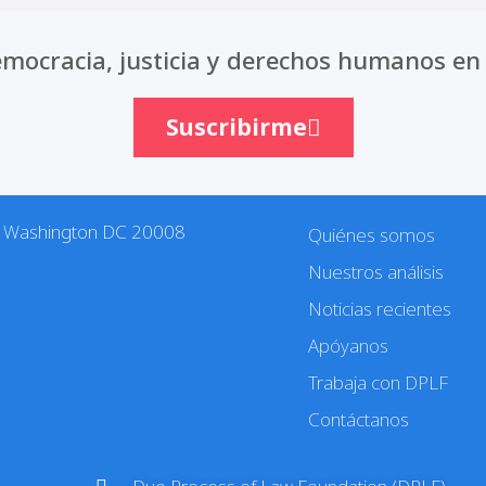
mocracia, justicia y derechos humanos en 
Suscribirme
. Washington DC 20008
Quiénes somos
Nuestros análisis
Noticias recientes
Apóyanos
Trabaja con DPLF
Contáctanos