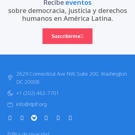
Recibe
eventos
sobre democracia, justicia y derechos
humanos en América Latina.
Suscribirme
2629 Connecticut Ave NW, Suite 200. Washington
DC 20008
+1 (202) 462-7701
info@dplf.org
Política de privacidad