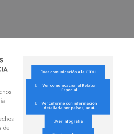
S
CIA
Ver comunicación a la CIDH
Ver comunicación al Relator
Especial
echos
ia
Ver Informe con información
detallada por países, aquí.
a
rechos
Ver infografía
s de