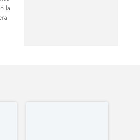
ó la
era