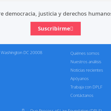
e democracia, justicia y derechos humano
Suscribirme
. Washington DC 20008
Quiénes somos
Nuestros análisis
Noticias recientes
Apóyanos
Trabaja con DPLF
Contáctanos
Due Process of Law Foundation (DPLF)