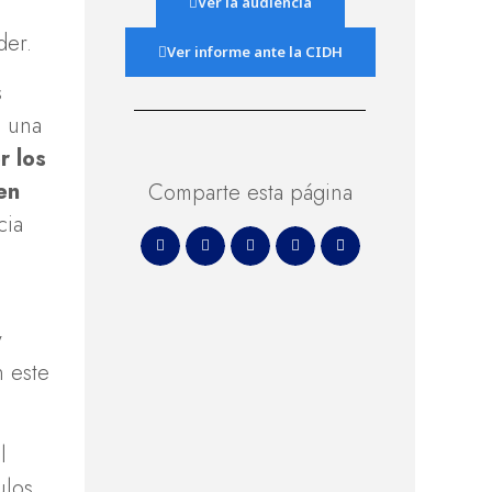
Ver la audiencia
der.
Ver informe ante la CIDH
s
, una
r los
en
Comparte esta página
cia
y
n este
l
ulos