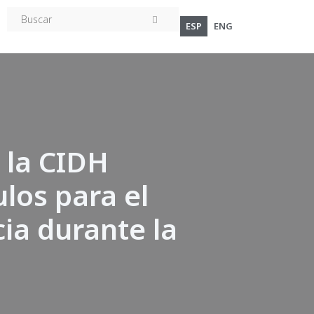
ESP
ENG
 la CIDH
los para el
ia durante la