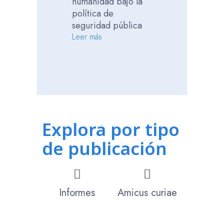
humanidad bajo la
indígenas en
política de
Guatemala: el
seguridad pública
del Ministeri
Leer más
Público
Leer más
Explora por tipo
de publicación
Informes
Amicus curiae