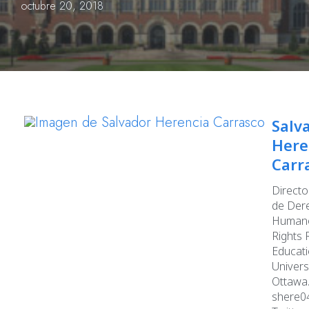
octubre 20, 2018
Salv
Here
Carr
Director
de Der
Humano
Rights
Educati
Univers
Ottawa.
shere0