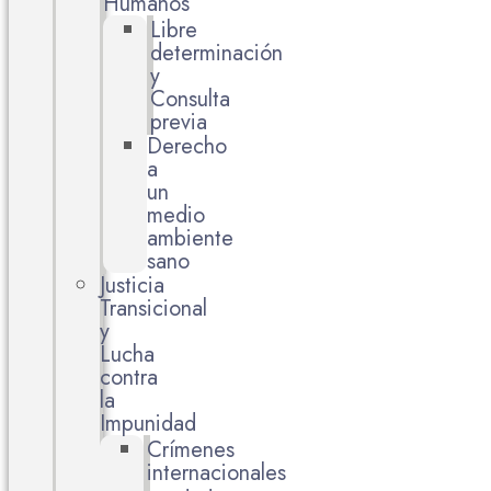
Humanos
Libre
determinación
y
Consulta
previa
Derecho
a
un
medio
ambiente
sano
Justicia
Transicional
y
Lucha
contra
la
Impunidad
Crímenes
internacionales