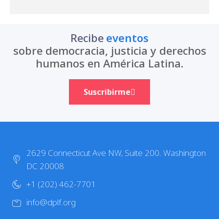
actualizaciones
Recibe
sobre democracia, justicia y derechos
humanos en América Latina.
Suscribirme
2629 Connecticut Ave NW, Suite 200. Washington
DC 20008
+1 (202) 462-7701
info@dplf.org